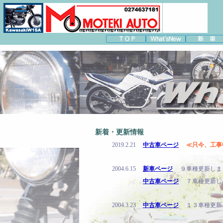
新着・更新情報
2019.2.21
中古車ページ
≪只今、工事
2004.6.15
新車ページ
９車種更新しま
中古車ページ
７車種更新し
2004.3.23
中古車ページ
１３車種更新