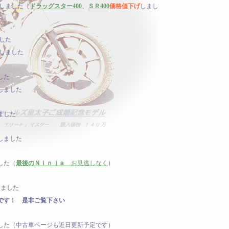
しました（
ドラッグスター400
、
ＳＲ400
価格値下げ
しまし
した
しました
した
しました
ました
しました
した（
最後のＮｉｎｊａ
お見逃しなく
）
ました
です！ 是非ご覧下さい
た（中古車ページも近日更新予定です）