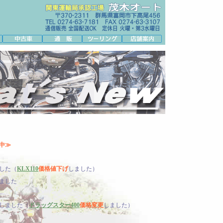
中≫
した（
KLX110
価格値下げ
しました）
ました
しました（
ドラッグスター400
価格変更
しました）