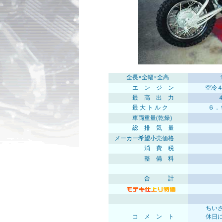
全長×全幅×全高
エ ン ジ ン
空冷
最 高 出 力
最 大 ト ル ク
６．
車両重量(乾燥)
総 排 気 量
メーカー希望小売価格
消 費 税
整 備 料
合 計
ちいさなモ
コ メ ン ト
休日に子