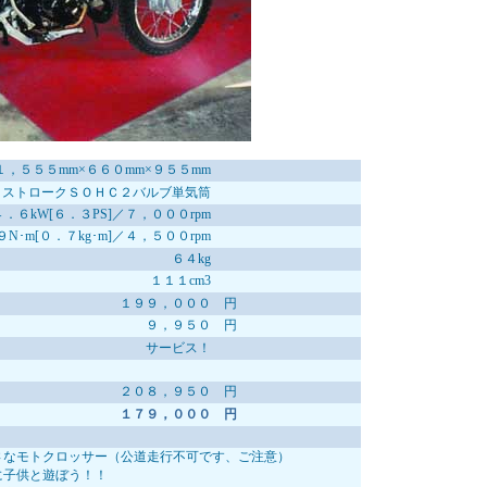
１，５５５mm×６６０mm×９５５mm
４ストロークＳＯＨＣ２バルブ単気筒
４．６kW[６．３PS]／７，０００rpm
９N･m[０．７kg･m]／４，５００rpm
６４kg
１１１cm3
１９９，０００ 円
９，９５０ 円
サービス！
２０８，９５０ 円
１７９，０００ 円
トクロッサー（公道走行不可です、ご注意）
供と遊ぼう！！