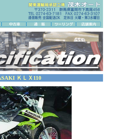
SAKI ＫＬＸ110